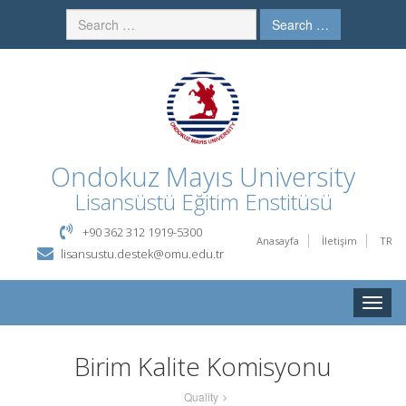
Search …
Ondokuz Mayıs University
Lisansüstü Eğitim Enstitüsü
+90 362 312 1919-5300
Anasayfa
İletişim
TR
lisansustu.destek@omu.edu.tr
Toggle
naviga
Birim Kalite Komisyonu
Quality