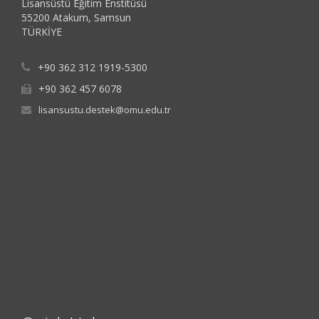
Lisansüstü Eğitim Enstitüsü
55200 Atakum, Samsun
TÜRKİYE
+90 362 312 1919-5300
+90 362 457 6078
lisansustu.destek@omu.edu.tr