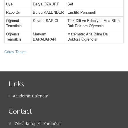
Üye
Derya ÖZKURT
Şef
Raportör
Burcu KALENDER
Enstitü Personeli
Öğrenci
Kevser SARICI
Türk Dili ve Edebiyatı Ana Bilim
Temsilcisi
Dalı Doktora Öğrencisi
Öğrenci
Maryam
Matematik Ana Bilim Dalı
Temsilcisi
BARADARAN
Doktora Öğrencisi
Görev Tanımı
Links
Academic Calendar
Contact
OMÜ Kurupelit Kampüsü