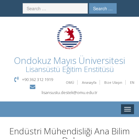
Search …
Ondokuz Mayıs Üniversitesi
Lisansüstü Eğitim Enstitüsü
+90 362 312 1919
OMÜ
Anasayfa
Bize Ulaşın
EN
lisansustu.destek@omu.edu.tr
Toggle
naviga
Endüstri Mühendisliği Ana Bilim