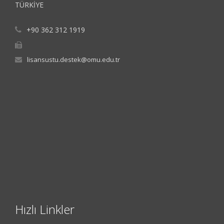
TÜRKİYE
+90 362 312 1919
lisansustu.destek@omu.edu.tr
Hızlı Linkler