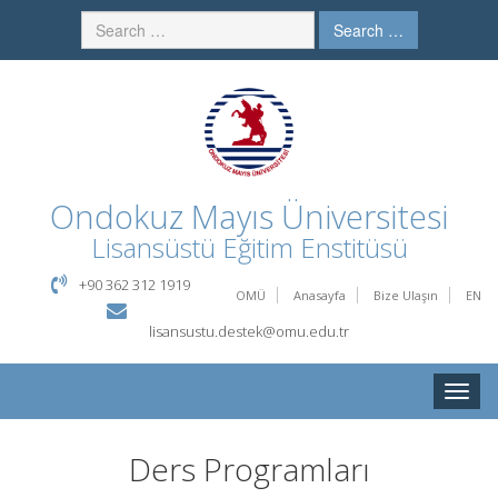
Search …
Ondokuz Mayıs Üniversitesi
Lisansüstü Eğitim Enstitüsü
+90 362 312 1919
OMÜ
Anasayfa
Bize Ulaşın
EN
lisansustu.destek@omu.edu.tr
Toggle
naviga
Ders Programları