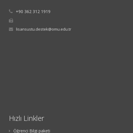
+90 362 312 1919
lisansustu.destek@omu.edu.tr
Hızlı Linkler
Öğrenci Bilgi paketi