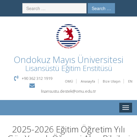
Search …
Ondokuz Mayıs Üniversitesi
Lisansüstü Eğitim Enstitüsü
+90 362 312 1919
OMÜ
Anasayfa
Bize Ulaşın
EN
lisansustu.destek@omu.edu.tr
Toggle
naviga
2025-2026 Eğitim Öğretim Yılı