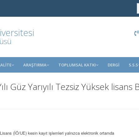
ersitesi
tüsü
KALİTE
ARAŞTIRMA
TOPLUMSAL KATKI
DERGİ
S.S.S
lı Güz Yarıyılı Tezsiz Yüksek lisans
Lisans (İÖ/UE) kesin kayıt işlemleri yalnızca elektronik ortamda