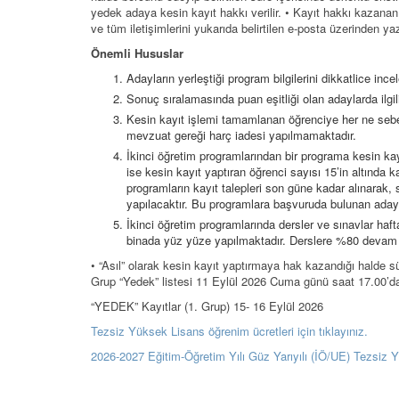
yedek adaya kesin kayıt hakkı verilir. • Kayıt hakkı kazana
ve tüm iletişimlerini yukarıda belirtilen e-posta üzerinden ya
Önemli Hususlar
Adayların yerleştiği program bilgilerini dikkatlice in
Sonuç sıralamasında puan eşitliği olan adaylarda ilgi
Kesin kayıt işlemi tamamlanan öğrenciye her ne sebeple
mevzuat gereği harç iadesi yapılmamaktadır.
İkinci öğretim programlarından bir programa kesin kay
ise kesin kayıt yaptıran öğrenci sayısı 15’in altınd
programların kayıt talepleri son güne kadar alınarak, 
yapılacaktır. Bu programlara başvuruda bulunan adaylar
İkinci öğretim programlarında dersler ve sınavlar hafta
binada yüz yüze yapılmaktadır. Derslere %80 devam z
• “Asıl” olarak kesin kayıt yaptırmaya hak kazandığı halde 
Grup “Yedek” listesi 11 Eylül 2026 Cuma günü saat 17.00’da
“YEDEK” Kayıtlar (1. Grup) 15- 16 Eylül 2026
Tezsiz Yüksek Lisans öğrenim ücretleri için tıklayınız.
2026-2027 Eğitim-Öğretim Yılı Güz Yarıyılı (İÖ/UE) Tezsiz Y