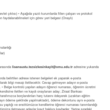
vlet çıktısı) • Aşağıda yazılı kurumlarda fiilen çalışan ve protokol
n faydalanabilmeleri için görev yeri belgesi (Onaylı)
utanlığı
lar)
 arasında
lisansustu.tezsizkesinkayit@omu.edu.tr
adresine yukarıda
arıda belirtilen adrese istenen belgeleri ek yaparak e-posta
rak bilgi mesajı iletilecektir. Cevap gelmeyen adayın e-posta
. • Belge kontrolü yapılan adayın öğrenci numarası, öğrenim ücretini
 kendisine iletilen ve kaydı onaylanan aday; Ziraat Bankası
afımızca borçlandırılan harç tutarını ödeyerek (uzaktan eğitim
2 ayrı ödeme şeklinde yapılmaktadır), ödeme dekontunu aynı e-posta
u yaptığı ve enstitümüzce kendilerine öğrenci numarası tanımlandığı
itümüze iletmeyen adaylar kayıt hakkını kaybeder. Yerine sıradaki