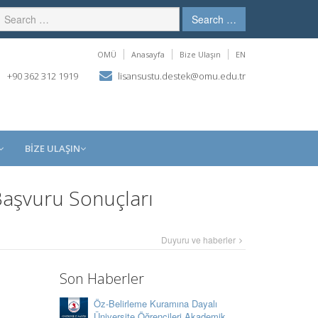
Search …
OMÜ
Anasayfa
Bize Ulaşın
EN
+90 362 312 1919
lisansustu.destek@omu.edu.tr
BİZE ULAŞIN
 Başvuru Sonuçları
Duyuru ve haberler
Son Haberler
Öz-Belirleme Kuramına Dayalı
Üniversite Öğrencileri Akademik