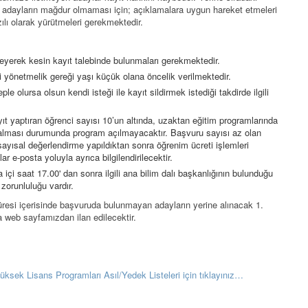
n adayların mağdur olmaması için; açıklamalara uygun hareket etmeleri
zılı olarak yürütmeleri gerekmektedir.
celeyerek kesin kayıt talebinde bulunmaları gerekmektedir.
li yönetmelik gereği yaşı küçük olana öncelik verilmektedir.
 olursa olsun kendi isteği ile kayıt sildirmek istediği takdirde ilgili
ıt yaptıran öğrenci sayısı 10’un altında, uzaktan eğitim programlarında
a kalması durumunda program açılmayacaktır. Başvuru sayısı az olan
sayısal değerlendirme yapıldıktan sonra öğrenim ücreti işlemleri
 e-posta yoluyla ayrıca bilgilendirilecektir.
 içi saat 17.00' dan sonra ilgili ana bilim dalı başkanlığının bulunduğu
orunluluğu vardır.
süresi içerisinde başvuruda bulunmayan adayların yerine alınacak 1.
 web sayfamızdan ilan edilecektir.
üksek Lisans Programları Asıl/Yedek Listeleri için tıklayınız…