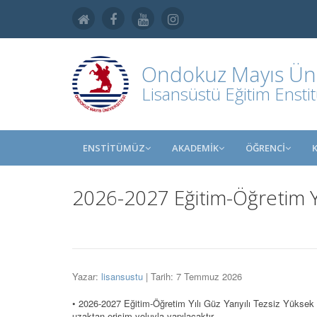
Ondokuz Mayıs Üniv
Lisansüstü Eğitim Ensti
ENSTİTÜMÜZ
AKADEMİK
ÖĞRENCİ
2026-2027 Eğitim-Öğretim Yı
Yazar:
lisansustu
| Tarih: 7 Temmuz 2026
• 2026-2027 Eğitim-Öğretim Yılı Güz Yarıyılı Tezsiz Yüksek 
uzaktan erişim yoluyla yapılacaktır.