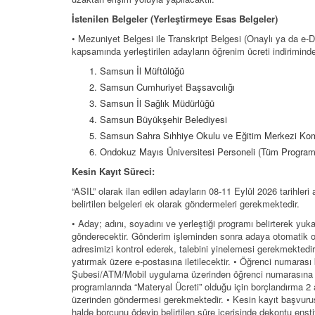
İstenilen Belgeler (Yerleştirmeye Esas Belgeler)
• Mezuniyet Belgesi ile Transkript Belgesi (Onaylı ya da e-De
kapsamında yerleştirilen adayların öğrenim ücreti indiriminde
Samsun İl Müftülüğü
Samsun Cumhuriyet Başsavcılığı
Samsun İl Sağlık Müdürlüğü
Samsun Büyükşehir Belediyesi
Samsun Sahra Sıhhiye Okulu ve Eğitim Merkezi Kom
Ondokuz Mayıs Üniversitesi Personeli (Tüm Program
Kesin Kayıt Süreci:
“ASIL” olarak ilan edilen adayların 08-11 Eylül 2026 tarihleri
belirtilen belgeleri ek olarak göndermeleri gerekmektedir.
• Aday; adını, soyadını ve yerleştiği programı belirterek yuk
gönderecektir. Gönderim işleminden sonra adaya otomatik ola
adresimizi kontrol ederek, talebini yinelemesi gerekmektedir
yatırmak üzere e-postasına iletilecektir. • Öğrenci numarası
Şubesi/ATM/Mobil uygulama üzerinden öğrenci numarasına tar
programlarında “Materyal Ücreti” olduğu için borçlandırma 
üzerinden göndermesi gerekmektedir. • Kesin kayıt başvurus
halde borcunu ödeyip belirtilen süre içerisinde dekontu enst