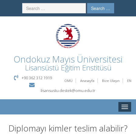
Search …
Ondokuz Mayıs Üniversitesi
Lisansüstü Eğitim Enstitüsü
+90 362 312 1919
OMÜ
Anasayfa
Bize Ulaşın
EN
lisansustu.destek@omu.edu.tr
Toggle
naviga
Diplomayı kimler teslim alabilir?