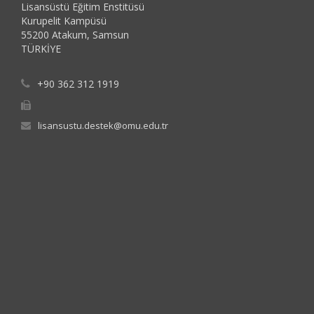
Lisansüstü Eğitim Enstitüsü
Kurupelit Kampüsü
55200 Atakum, Samsun
TÜRKİYE
+90 362 312 1919
lisansustu.destek@omu.edu.tr