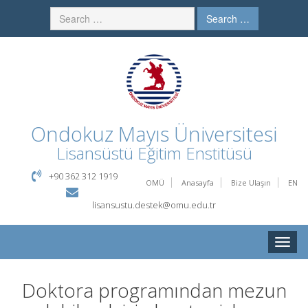
Search …
Ondokuz Mayıs Üniversitesi
Lisansüstü Eğitim Enstitüsü
+90 362 312 1919
OMÜ
Anasayfa
Bize Ulaşın
EN
lisansustu.destek@omu.edu.tr
Toggle
naviga
Doktora programından mezun