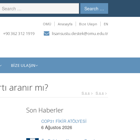
Search …
OMÜ
Anasayfa
Bize Ulaşın
EN
+90 362 312 1919
lisansustu.destek@omu.edu.tr
BİZE ULAŞIN
tı aranır mı?
S.s.s
S.s.s
Son Haberler
COP31 FİKİR ATÖLYESİ
6 Ağustos 2026