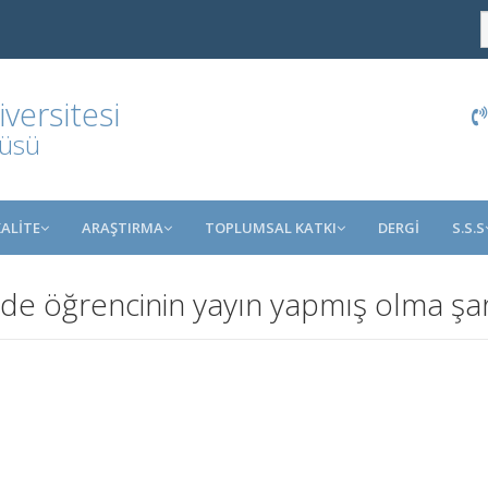
ersitesi
tüsü
KALİTE
ARAŞTIRMA
TOPLUMSAL KATKI
DERGİ
S.S.S
e öğrencinin yayın yapmış olma şar