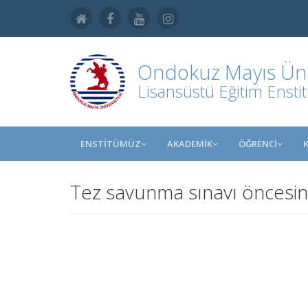
Ondokuz Mayıs Üniv
Lisansüstü Eğitim Ensti
ENSTİTÜMÜZ
AKADEMİK
ÖĞRENCİ
Tez savunma sınavı öncesind