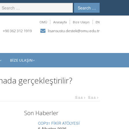
Search …
OMÜ
Anasayfa
Bize Ulaşın
EN
+90 362 312 1919
lisansustu.destek@omu.edu.tr
BİZE ULAŞIN
ada gerçekleştirilir?
S.s.s
S.s.s
Son Haberler
COP31 FİKİR ATÖLYESİ
6 Ağustos 2026