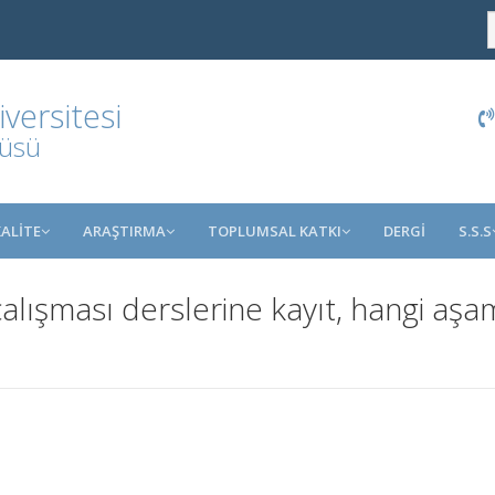
ersitesi
tüsü
KALİTE
ARAŞTIRMA
TOPLUMSAL KATKI
DERGİ
S.S.S
alışması derslerine kayıt, hangi aşam