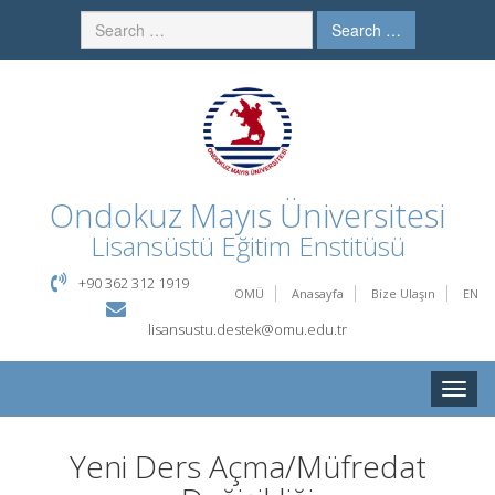
Search …
Ondokuz Mayıs Üniversitesi
Lisansüstü Eğitim Enstitüsü
+90 362 312 1919
OMÜ
Anasayfa
Bize Ulaşın
EN
lisansustu.destek@omu.edu.tr
Toggle
naviga
Yeni Ders Açma/Müfredat