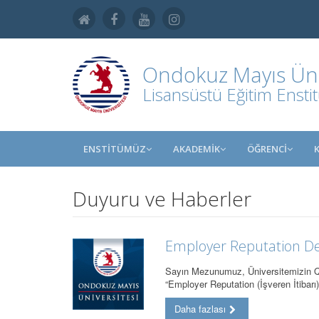
Ondokuz Mayıs Üniv
Lisansüstü Eğitim Ensti
ENSTİTÜMÜZ
AKADEMİK
ÖĞRENCİ
Duyuru ve Haberler
Employer Reputation Des
Sayın Mezunumuz, Üniversitemizin QS
“Employer Reputation (İşveren İtibar
Daha fazlası