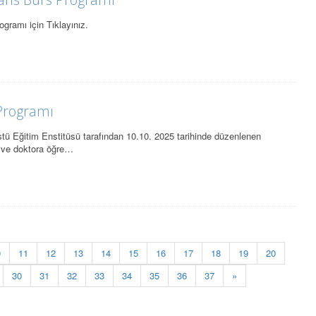
gramı için Tıklayınız.
Programı
ü Eğitim Enstitüsü tarafından 10.10. 2025 tarihinde düzenlenen
 ve doktora öğre…
0
11
12
13
14
15
16
17
18
19
20
30
31
32
33
34
35
36
37
»