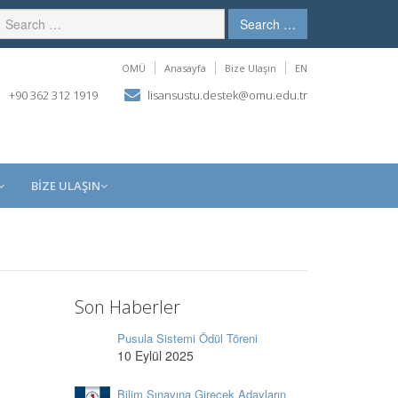
Search …
OMÜ
Anasayfa
Bize Ulaşın
EN
+90 362 312 1919
lisansustu.destek@omu.edu.tr
BİZE ULAŞIN
Son Haberler
Pusula Sistemi Ödül Töreni
10 Eylül 2025
Bilim Sınavına Girecek Adayların