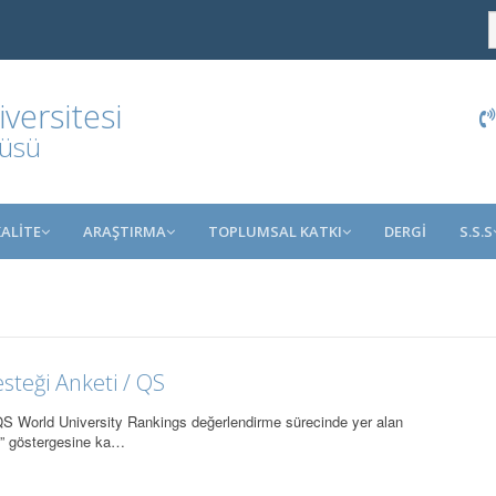
ersitesi
tüsü
KALİTE
ARAŞTIRMA
TOPLUMSAL KATKI
DERGİ
S.S.S
teği Anketi / QS
 World University Rankings değerlendirme sürecinde yer alan
ı)” göstergesine ka…