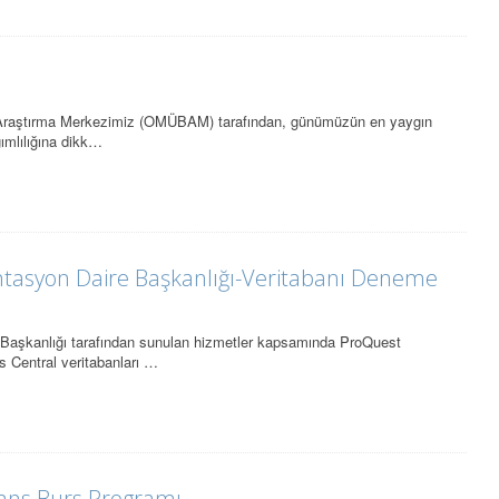
 Araştırma Merkezimiz (OMÜBAM) tarafından, günümüzün en yaygın
ğımlılığına dikk…
asyon Daire Başkanlığı-Veritabanı Deneme
aşkanlığı tarafından sunulan hizmetler kapsamında ProQuest
 Central veritabanları …
sans Burs Programı