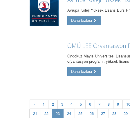
Avrupa Koleji Yüksek Lisans Burs Pro
Daha fazlası
OMÜ LEE Oryantasyon 
Ondokuz Mayıs Üniversitesi Lisansüst
oryantasyon programı, yüksek lisans
Daha fazlası
«
1
2
3
4
5
6
7
8
9
1
(current)
21
22
23
24
25
26
27
28
29