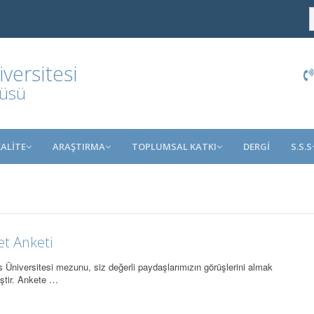
ersitesi
tüsü
KALİTE
ARAŞTIRMA
TOPLUMSAL KATKI
DERGİ
S.S.S
t Anketi
Üniversitesi mezunu, siz değerli paydaşlarımızın görüşlerini almak
ştir. Ankete …