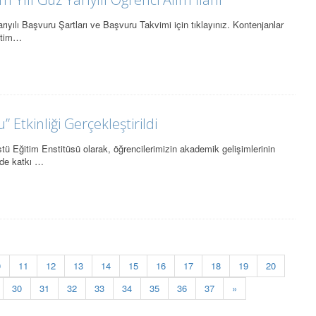
ıyılı Başvuru Şartları ve Başvuru Takvimi için tıklayınız. Kontenjanlar
retim…
 Etkinliği Gerçekleştirildi
ü Eğitim Enstitüsü olarak, öğrencilerimizin akademik gelişimlerinin
 de katkı …
0
11
12
13
14
15
16
17
18
19
20
30
31
32
33
34
35
36
37
»