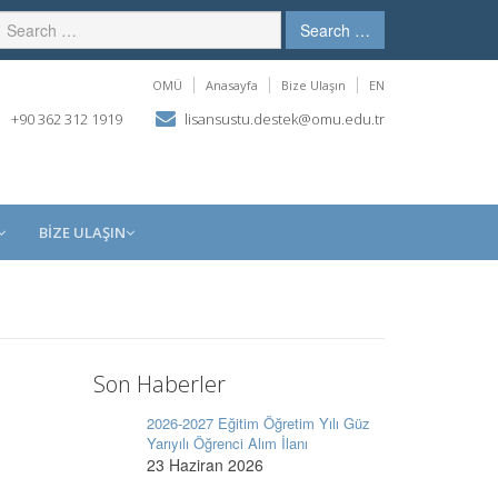
Search …
OMÜ
Anasayfa
Bize Ulaşın
EN
+90 362 312 1919
lisansustu.destek@omu.edu.tr
BİZE ULAŞIN
Son Haberler
2026-2027 Eğitim Öğretim Yılı Güz
Yarıyılı Öğrenci Alım İlanı
23 Haziran 2026