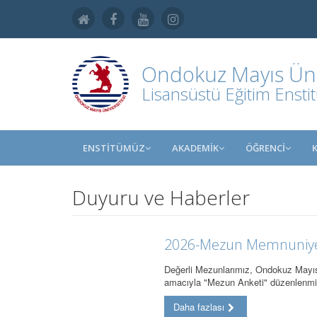
Ondokuz Mayıs Üniv
Lisansüstü Eğitim Ensti
ENSTİTÜMÜZ
AKADEMİK
ÖĞRENCİ
Duyuru ve Haberler
2026-Mezun Memnuniye
Değerli Mezunlarımız, Ondokuz Mayıs 
amacıyla "Mezun Anketi" düzenlenmi
Daha fazlası