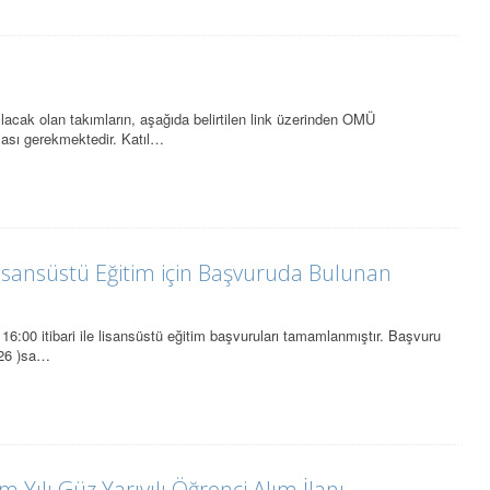
cak olan takımların, aşağıda belirtilen link üzerinden OMÜ
sı gerekmektedir. Katıl…
Lisansüstü Eğitim için Başvuruda Bulunan
6:00 itibari ile lisansüstü eğitim başvuruları tamamlanmıştır. Başvuru
026 )sa…
 Yılı Güz Yarıyılı Öğrenci Alım İlanı