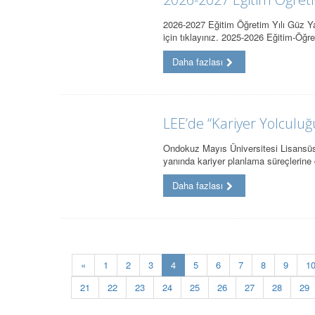
2026-2027 Eğitim Öğretim Yılı Güz Yar
için tıklayınız. 2025-2026 Eğitim-Öğ
Daha fazlası
LEE’de “Kariyer Yolculuğu”
Ondokuz Mayıs Üniversitesi Lisansüst
yanında kariyer planlama süreçlerine
Daha fazlası
(current)
«
1
2
3
4
5
6
7
8
9
1
21
22
23
24
25
26
27
28
29