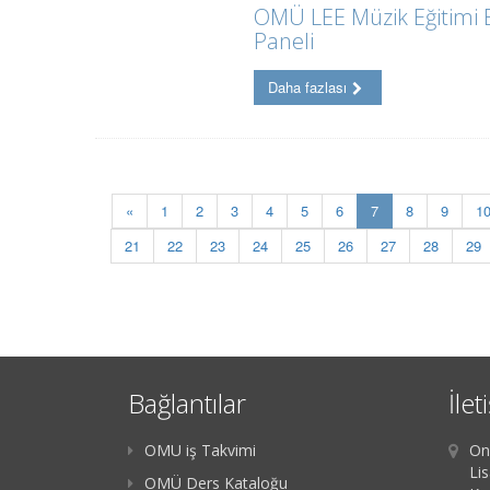
OMÜ LEE Müzik Eğitimi B
Paneli
Daha fazlası
(current)
«
1
2
3
4
5
6
7
8
9
1
21
22
23
24
25
26
27
28
29
Bağlantılar
İlet
OMU iş Takvimi
On
Li
OMÜ Ders Kataloğu