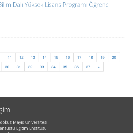
ilim Dalı Yüksek Lisans Programı Öğrenci
0
11
12
13
14
15
16
17
18
19
20
30
31
32
33
34
35
36
37
»
işim
dokuz Mayıs Üniversitesi
sansüstü Eğitim Enstitüsü