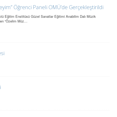
eyim” Öğrenci Paneli OMÜ’de Gerçekleştirildi
tü Eğitim Enstitüsü Güzel Sanatlar Eğitimi Anabilim Dalı Müzik
lenen “Özelim Müz…
si
i