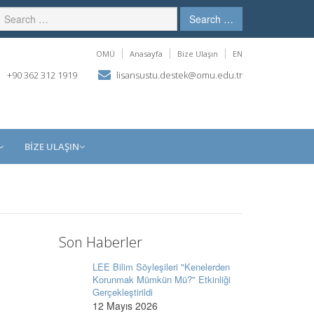
Search …
OMÜ
Anasayfa
Bize Ulaşın
EN
+90 362 312 1919
lisansustu.destek@omu.edu.tr
BİZE ULAŞIN
Son Haberler
LEE Bilim Söyleşileri "Kenelerden
Korunmak Mümkün Mü?" Etkinliği
Gerçekleştirildi
12 Mayıs 2026