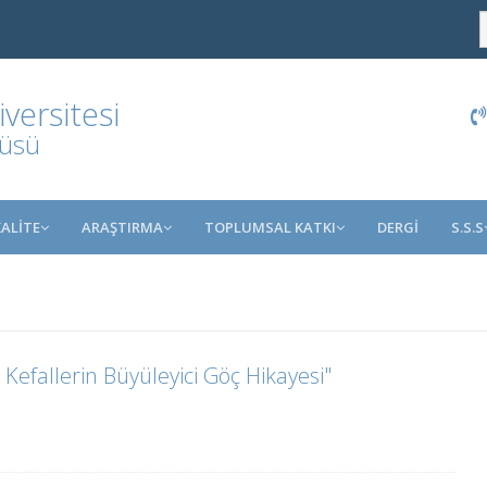
ersitesi
tüsü
KALİTE
ARAŞTIRMA
TOPLUMSAL KATKI
DERGİ
S.S.S
i Kefallerin Büyüleyici Göç Hikayesi"