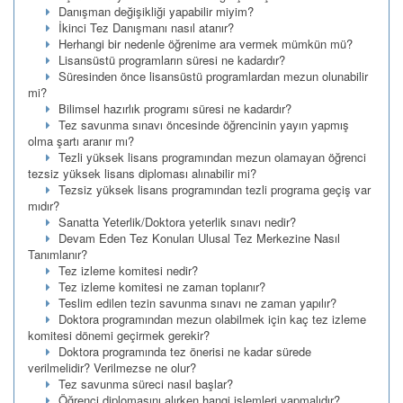
Danışman değişikliği yapabilir miyim?
İkinci Tez Danışmanı nasıl atanır?
Herhangi bir nedenle öğrenime ara vermek mümkün mü?
Lisansüstü programların süresi ne kadardır?
Süresinden önce lisansüstü programlardan mezun olunabilir
mi?
Bilimsel hazırlık programı süresi ne kadardır?
Tez savunma sınavı öncesinde öğrencinin yayın yapmış
olma şartı aranır mı?
Tezli yüksek lisans programından mezun olamayan öğrenci
tezsiz yüksek lisans diploması alınabilir mi?
Tezsiz yüksek lisans programından tezli programa geçiş var
mıdır?
Sanatta Yeterlik/Doktora yeterlik sınavı nedir?
Devam Eden Tez Konuları Ulusal Tez Merkezine Nasıl
Tanımlanır?
Tez izleme komitesi nedir?
Tez izleme komitesi ne zaman toplanır?
Teslim edilen tezin savunma sınavı ne zaman yapılır?
Doktora programından mezun olabilmek için kaç tez izleme
komitesi dönemi geçirmek gerekir?
Doktora programında tez önerisi ne kadar sürede
verilmelidir? Verilmezse ne olur?
Tez savunma süreci nasıl başlar?
Öğrenci diplomasını alırken hangi işlemleri yapmalıdır?