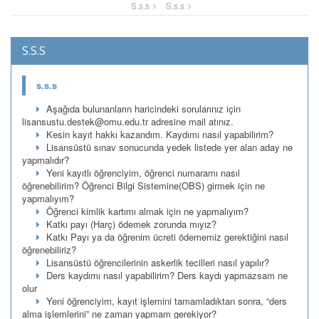
S.s.s
S.s.s
S.S.S
s.s.s
Aşağıda bulunanların haricindeki sorularınız için
lisansustu.destek@omu.edu.tr adresine mail atınız.
Kesin kayıt hakkı kazandım. Kaydımı nasıl yapabilirim?
Lisansüstü sınav sonucunda yedek listede yer alan aday ne
yapmalıdır?
Yeni kayıtlı öğrenciyim, öğrenci numaramı nasıl
öğrenebilirim? Öğrenci Bilgi Sistemine(OBS) girmek için ne
yapmalıyım?
Öğrenci kimlik kartımı almak için ne yapmalıyım?
Katkı payı (Harç) ödemek zorunda mıyız?
Katkı Payı ya da öğrenim ücreti ödememiz gerektiğini nasıl
öğrenebiliriz?
Lisansüstü öğrencilerinin askerlik tecilleri nasıl yapılır?
Ders kaydımı nasıl yapabilirim? Ders kaydı yapmazsam ne
olur
Yeni öğrenciyim, kayıt işlemini tamamladıktan sonra, “ders
alma işlemlerini” ne zaman yapmam gerekiyor?