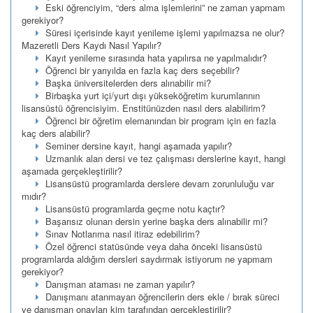
Eski öğrenciyim, “ders alma işlemlerini” ne zaman yapmam
gerekiyor?
Süresi içerisinde kayıt yenileme işlemi yapılmazsa ne olur?
Mazeretli Ders Kaydı Nasıl Yapılır?
Kayıt yenileme sırasında hata yapılırsa ne yapılmalıdır?
Öğrenci bir yarıyılda en fazla kaç ders seçebilir?
Başka üniversitelerden ders alınabilir mi?
Birbaşka yurt içi/yurt dışı yükseköğretim kurumlarının
lisansüstü öğrencisiyim. Enstitünüzden nasıl ders alabilirim?
Öğrenci bir öğretim elemanından bir program için en fazla
kaç ders alabilir?
Seminer dersine kayıt, hangi aşamada yapılır?
Uzmanlık alan dersi ve tez çalışması derslerine kayıt, hangi
aşamada gerçekleştirilir?
Lisansüstü programlarda derslere devam zorunluluğu var
mıdır?
Lisansüstü programlarda geçme notu kaçtır?
Başarısız olunan dersin yerine başka ders alınabilir mi?
Sınav Notlarıma nasıl itiraz edebilirim?
Özel öğrenci statüsünde veya daha önceki lisansüstü
programlarda aldığım dersleri saydırmak istiyorum ne yapmam
gerekiyor?
Danışman ataması ne zaman yapılır?
Danışmanı atanmayan öğrencilerin ders ekle / bırak süreci
ve danışman onayları kim tarafından gerçekleştirilir?