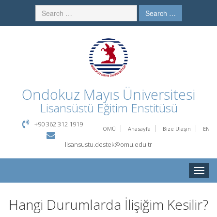
Search …
Ondokuz Mayıs Üniversitesi
Lisansüstü Eğitim Enstitüsü
+90 362 312 1919
OMÜ
Anasayfa
Bize Ulaşın
EN
lisansustu.destek@omu.edu.tr
Toggle
naviga
Hangi Durumlarda İlişiğim Kesilir?