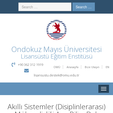
Search …
Ondokuz Mayıs Üniversitesi
Lisansüstü Eğitim Enstitüsü
+90 362 312 1919
OMÜ
Anasayfa
Bize Ulaşın
EN
lisansustu.destek@omu.edu.tr
Toggle
naviga
Akıllı Sistemler (Disiplinlerarası)