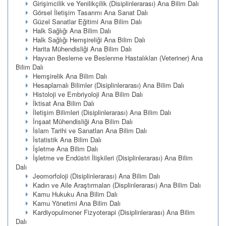
Girişimcilik ve Yenilikçilik (Disiplinlerarası) Ana Bilim Dalı
Görsel İletişim Tasarımı Ana Sanat Dalı
Güzel Sanatlar Eğitimi Ana Bilim Dalı
Halk Sağlığı Ana Bilim Dalı
Halk Sağlığı Hemşireliği Ana Bilim Dalı
Harita Mühendisliği Ana Bilim Dalı
Hayvan Besleme ve Beslenme Hastalıkları (Veteriner) Ana
Bilim Dalı
Hemşirelik Ana Bilim Dalı
Hesaplamalı Bilimler (Disiplinlerarası) Ana Bilim Dalı
Histoloji ve Embriyoloji Ana Bilim Dalı
İktisat Ana Bilim Dalı
İletişim Bilimleri (Disiplinlerarası) Ana Bilim Dalı
İnşaat Mühendisliği Ana Bilim Dalı
İslam Tarihi ve Sanatları Ana Bilim Dalı
İstatistik Ana Bilim Dalı
İşletme Ana Bilim Dalı
İşletme ve Endüstri İlişkileri (Disiplinlerarası) Ana Bilim
Dalı
Jeomorfoloji (Disiplinlerarası) Ana Bilim Dalı
Kadın ve Aile Araştırmaları (Displinlerarası) Ana Bilim Dalı
Kamu Hukuku Ana Bilim Dalı
Kamu Yönetimi Ana Bilim Dalı
Kardiyopulmoner Fizyoterapi (Disiplinlerarası) Ana Bilim
Dalı