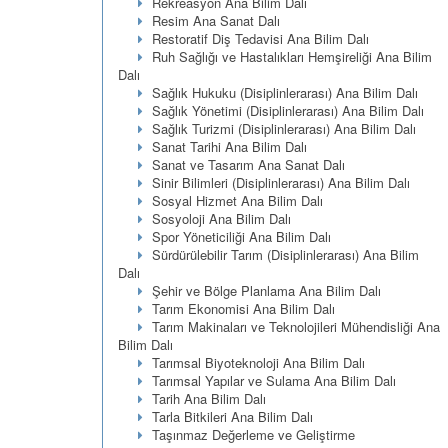
Rekreasyon Ana Bilim Dalı
Resim Ana Sanat Dalı
Restoratif Diş Tedavisi Ana Bilim Dalı
Ruh Sağlığı ve Hastalıkları Hemşireliği Ana Bilim
Dalı
Sağlık Hukuku (Disiplinlerarası) Ana Bilim Dalı
Sağlık Yönetimi (Disiplinlerarası) Ana Bilim Dalı
Sağlık Turizmi (Disiplinlerarası) Ana Bilim Dalı
Sanat Tarihi Ana Bilim Dalı
Sanat ve Tasarım Ana Sanat Dalı
Sinir Bilimleri (Disiplinlerarası) Ana Bilim Dalı
Sosyal Hizmet Ana Bilim Dalı
Sosyoloji Ana Bilim Dalı
Spor Yöneticiliği Ana Bilim Dalı
Sürdürülebilir Tarım (Disiplinlerarası) Ana Bilim
Dalı
Şehir ve Bölge Planlama Ana Bilim Dalı
Tarım Ekonomisi Ana Bilim Dalı
Tarım Makinaları ve Teknolojileri Mühendisliği Ana
Bilim Dalı
Tarımsal Biyoteknoloji Ana Bilim Dalı
Tarımsal Yapılar ve Sulama Ana Bilim Dalı
Tarih Ana Bilim Dalı
Tarla Bitkileri Ana Bilim Dalı
Taşınmaz Değerleme ve Geliştirme