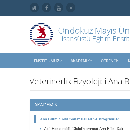
Ondokuz Mayıs Üniv
Lisansüstü Eğitim Ensti
ENSTİTÜMÜZ
AKADEMİK
ÖĞRENCİ
Veterinerlik Fizyolojisi Ana B
AKADEMİK
Ana Bilim / Ana Sanat Dalları ve Programlar
Acil Hemşireliği (Disiplinlerarası) Ana Bilim Dalı