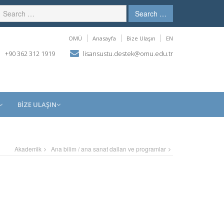
Search …
OMÜ
Anasayfa
Bize Ulaşın
EN
+90 362 312 1919
lisansustu.destek@omu.edu.tr
BİZE ULAŞIN
Akademi̇k
Ana bilim / ana sanat dalları ve programlar