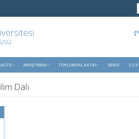
ersitesi
tüsü
KALİTE
ARAŞTIRMA
TOPLUMSAL KATKI
DERGİ
S.S.S
ilim Dalı