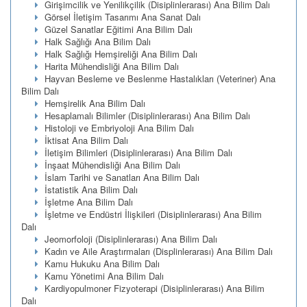
Girişimcilik ve Yenilikçilik (Disiplinlerarası) Ana Bilim Dalı
Görsel İletişim Tasarımı Ana Sanat Dalı
Güzel Sanatlar Eğitimi Ana Bilim Dalı
Halk Sağlığı Ana Bilim Dalı
Halk Sağlığı Hemşireliği Ana Bilim Dalı
Harita Mühendisliği Ana Bilim Dalı
Hayvan Besleme ve Beslenme Hastalıkları (Veteriner) Ana
Bilim Dalı
Hemşirelik Ana Bilim Dalı
Hesaplamalı Bilimler (Disiplinlerarası) Ana Bilim Dalı
Histoloji ve Embriyoloji Ana Bilim Dalı
İktisat Ana Bilim Dalı
İletişim Bilimleri (Disiplinlerarası) Ana Bilim Dalı
İnşaat Mühendisliği Ana Bilim Dalı
İslam Tarihi ve Sanatları Ana Bilim Dalı
İstatistik Ana Bilim Dalı
İşletme Ana Bilim Dalı
İşletme ve Endüstri İlişkileri (Disiplinlerarası) Ana Bilim
Dalı
Jeomorfoloji (Disiplinlerarası) Ana Bilim Dalı
Kadın ve Aile Araştırmaları (Displinlerarası) Ana Bilim Dalı
Kamu Hukuku Ana Bilim Dalı
Kamu Yönetimi Ana Bilim Dalı
Kardiyopulmoner Fizyoterapi (Disiplinlerarası) Ana Bilim
Dalı