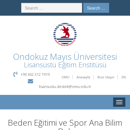
Search …
Ondokuz Mayıs Üniversitesi
Lisansüstü Eğitim Enstitüsü
+90 362 312 1919
OMÜ
Anasayfa
Bize Ulaşın
EN
lisansustu.destek@omu.edu.tr
Toggle
naviga
Beden Eğitimi ve Spor Ana Bilim