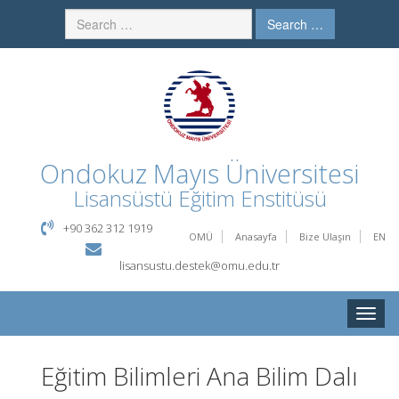
Search …
Ondokuz Mayıs Üniversitesi
Lisansüstü Eğitim Enstitüsü
+90 362 312 1919
OMÜ
Anasayfa
Bize Ulaşın
EN
lisansustu.destek@omu.edu.tr
Toggle
naviga
Eğitim Bilimleri Ana Bilim Dalı