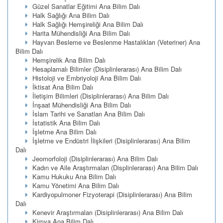
Güzel Sanatlar Eğitimi Ana Bilim Dalı
Halk Sağlığı Ana Bilim Dalı
Halk Sağlığı Hemşireliği Ana Bilim Dalı
Harita Mühendisliği Ana Bilim Dalı
Hayvan Besleme ve Beslenme Hastalıkları (Veteriner) Ana
Bilim Dalı
Hemşirelik Ana Bilim Dalı
Hesaplamalı Bilimler (Disiplinlerarası) Ana Bilim Dalı
Histoloji ve Embriyoloji Ana Bilim Dalı
İktisat Ana Bilim Dalı
İletişim Bilimleri (Disiplinlerarası) Ana Bilim Dalı
İnşaat Mühendisliği Ana Bilim Dalı
İslam Tarihi ve Sanatları Ana Bilim Dalı
İstatistik Ana Bilim Dalı
İşletme Ana Bilim Dalı
İşletme ve Endüstri İlişkileri (Disiplinlerarası) Ana Bilim
Dalı
Jeomorfoloji (Disiplinlerarası) Ana Bilim Dalı
Kadın ve Aile Araştırmaları (Displinlerarası) Ana Bilim Dalı
Kamu Hukuku Ana Bilim Dalı
Kamu Yönetimi Ana Bilim Dalı
Kardiyopulmoner Fizyoterapi (Disiplinlerarası) Ana Bilim
Dalı
Kenevir Araştırmaları (Disiplinlerarası) Ana Bilim Dalı
Kimya Ana Bilim Dalı