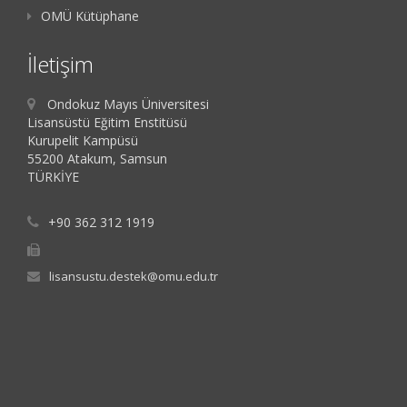
OMÜ Kütüphane
İletişim
Ondokuz Mayıs Üniversitesi
Lisansüstü Eğitim Enstitüsü
Kurupelit Kampüsü
55200 Atakum, Samsun
TÜRKİYE
+90 362 312 1919
lisansustu.destek@omu.edu.tr