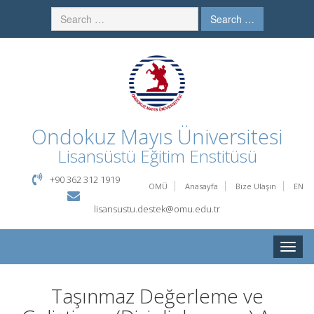
Search …
Ondokuz Mayıs Üniversitesi
Lisansüstü Eğitim Enstitüsü
+90 362 312 1919
OMÜ
Anasayfa
Bize Ulaşın
EN
lisansustu.destek@omu.edu.tr
Toggle
naviga
Taşınmaz Değerleme ve