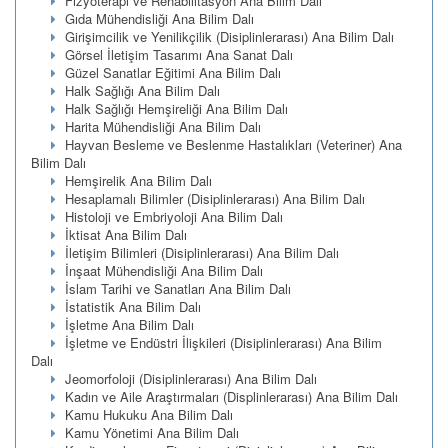
Fizyoterapi ve Rehabilitasyon Ana Bilim Dalı
Gıda Mühendisliği Ana Bilim Dalı
Girişimcilik ve Yenilikçilik (Disiplinlerarası) Ana Bilim Dalı
Görsel İletişim Tasarımı Ana Sanat Dalı
Güzel Sanatlar Eğitimi Ana Bilim Dalı
Halk Sağlığı Ana Bilim Dalı
Halk Sağlığı Hemşireliği Ana Bilim Dalı
Harita Mühendisliği Ana Bilim Dalı
Hayvan Besleme ve Beslenme Hastalıkları (Veteriner) Ana
Bilim Dalı
Hemşirelik Ana Bilim Dalı
Hesaplamalı Bilimler (Disiplinlerarası) Ana Bilim Dalı
Histoloji ve Embriyoloji Ana Bilim Dalı
İktisat Ana Bilim Dalı
İletişim Bilimleri (Disiplinlerarası) Ana Bilim Dalı
İnşaat Mühendisliği Ana Bilim Dalı
İslam Tarihi ve Sanatları Ana Bilim Dalı
İstatistik Ana Bilim Dalı
İşletme Ana Bilim Dalı
İşletme ve Endüstri İlişkileri (Disiplinlerarası) Ana Bilim
Dalı
Jeomorfoloji (Disiplinlerarası) Ana Bilim Dalı
Kadın ve Aile Araştırmaları (Displinlerarası) Ana Bilim Dalı
Kamu Hukuku Ana Bilim Dalı
Kamu Yönetimi Ana Bilim Dalı