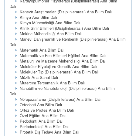
Kardiyopulmoner Fizyoterapi (Disiplinlerarası) Ana Bilim
Dalı
Kenevir Araştırmaları (Disiplinlerarası) Ana Bilim Dalı
Kimya Ana Bilim Dalı
Kimya Mühendisliği Ana Bilim Dalı
Klinik Sinir Bilimleri (Disiplinlerarası) Ana Bilim Dalı
Makine Mühendisliği Ana Bilim Dalı
Manevi Danışmanlık ve Rehberlik (Disiplinlerarası) Ana Bilim
Dalı
Matematik Ana Bilim Dalı
Matematik ve Fen Bilimleri Eğitimi Ana Bilim Dalı
Metalurji ve Malzeme Mühendisliği Ana Bilim Dalı
Moleküler Biyoloji ve Genetik Ana Bilim Dalı
Moleküler Tıp (Disiplinlerarası) Ana Bilim Dalı
Müzik Ana Sanat Dalı
Mütercim Tercümanlık Ana Bilim Dalı
Nanobilim ve Nanoteknoloji (Disiplinlerarası) Ana Bilim
Dalı
Nöropazarlama (Disiplinlerarası) Ana Bilim Dalı
Ortodonti Ana Bilim Dalı
Ortez ve Protez Ana Bilim Dalı
Özel Eğitim Ana Bilim Dalı
Pedodonti Ana Bilim Dalı
Periodontoloji Ana Bilim Dalı
Protetik Diş Tedavi Ana Bilim Dalı