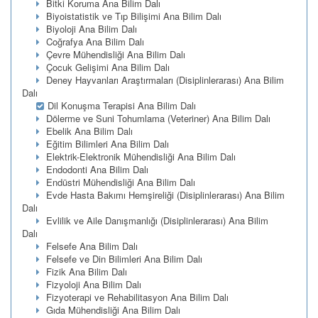
Bitki Koruma Ana Bilim Dalı
Biyoistatistik ve Tıp Bilişimi Ana Bilim Dalı
Biyoloji Ana Bilim Dalı
Coğrafya Ana Bilim Dalı
Çevre Mühendisliği Ana Bilim Dalı
Çocuk Gelişimi Ana Bilim Dalı
Deney Hayvanları Araştırmaları (Disiplinlerarası) Ana Bilim
Dalı
Dil Konuşma Terapisi Ana Bilim Dalı
Dölerme ve Suni Tohumlama (Veteriner) Ana Bilim Dalı
Ebelik Ana Bilim Dalı
Eğitim Bilimleri Ana Bilim Dalı
Elektrik-Elektronik Mühendisliği Ana Bilim Dalı
Endodonti Ana Bilim Dalı
Endüstri Mühendisliği Ana Bilim Dalı
Evde Hasta Bakımı Hemşireliği (Disiplinlerarası) Ana Bilim
Dalı
Evlilik ve Aile Danışmanlığı (Disiplinlerarası) Ana Bilim
Dalı
Felsefe Ana Bilim Dalı
Felsefe ve Din Bilimleri Ana Bilim Dalı
Fizik Ana Bilim Dalı
Fizyoloji Ana Bilim Dalı
Fizyoterapi ve Rehabilitasyon Ana Bilim Dalı
Gıda Mühendisliği Ana Bilim Dalı