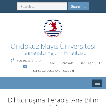
Search …
Ondokuz Mayıs Üniversitesi
Lisansüstü Eğitim Enstitüsü
+90 362 312 1919
OMÜ
Anasayfa
Bize Ulaşın
EN
lisansustu.destek@omu.edu.tr
Toggle
naviga
Dil Konuşma Terapisi Ana Bilim