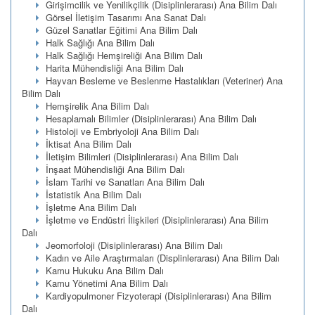
Girişimcilik ve Yenilikçilik (Disiplinlerarası) Ana Bilim Dalı
Görsel İletişim Tasarımı Ana Sanat Dalı
Güzel Sanatlar Eğitimi Ana Bilim Dalı
Halk Sağlığı Ana Bilim Dalı
Halk Sağlığı Hemşireliği Ana Bilim Dalı
Harita Mühendisliği Ana Bilim Dalı
Hayvan Besleme ve Beslenme Hastalıkları (Veteriner) Ana
Bilim Dalı
Hemşirelik Ana Bilim Dalı
Hesaplamalı Bilimler (Disiplinlerarası) Ana Bilim Dalı
Histoloji ve Embriyoloji Ana Bilim Dalı
İktisat Ana Bilim Dalı
İletişim Bilimleri (Disiplinlerarası) Ana Bilim Dalı
İnşaat Mühendisliği Ana Bilim Dalı
İslam Tarihi ve Sanatları Ana Bilim Dalı
İstatistik Ana Bilim Dalı
İşletme Ana Bilim Dalı
İşletme ve Endüstri İlişkileri (Disiplinlerarası) Ana Bilim
Dalı
Jeomorfoloji (Disiplinlerarası) Ana Bilim Dalı
Kadın ve Aile Araştırmaları (Displinlerarası) Ana Bilim Dalı
Kamu Hukuku Ana Bilim Dalı
Kamu Yönetimi Ana Bilim Dalı
Kardiyopulmoner Fizyoterapi (Disiplinlerarası) Ana Bilim
Dalı