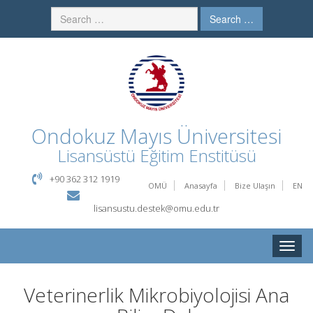
Search …
Ondokuz Mayıs Üniversitesi
Lisansüstü Eğitim Enstitüsü
+90 362 312 1919
OMÜ
Anasayfa
Bize Ulaşın
EN
lisansustu.destek@omu.edu.tr
Toggle
naviga
Veterinerlik Mikrobiyolojisi Ana