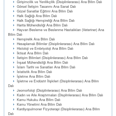
Girişimcilik ve Yenilikçilik (Disiplinlerarası) Ana Bilim Dalı
Görsel İletişim Tasarımı Ana Sanat Dalı
Güzel Sanatlar Eğitimi Ana Bilim Dalı
Halk Sağlığı Ana Bilim Dalı
Halk Sağlığı Hemşireliği Ana Bilim Dalı
Harita Mühendisliği Ana Bilim Dalı
Hayvan Besleme ve Beslenme Hastalıkları (Veteriner) Ana
Bilim Dalı
Hemşirelik Ana Bilim Dalı
Hesaplamalı Bilimler (Disiplinlerarası) Ana Bilim Dalı
Histoloji ve Embriyoloji Ana Bilim Dalı
İktisat Ana Bilim Dalı
İletişim Bilimleri (Disiplinlerarası) Ana Bilim Dalı
İnşaat Mühendisliği Ana Bilim Dalı
İslam Tarihi ve Sanatları Ana Bilim Dalı
İstatistik Ana Bilim Dalı
İşletme Ana Bilim Dalı
İşletme ve Endüstri İlişkileri (Disiplinlerarası) Ana Bilim
Dalı
Jeomorfoloji (Disiplinlerarası) Ana Bilim Dalı
Kadın ve Aile Araştırmaları (Displinlerarası) Ana Bilim Dalı
Kamu Hukuku Ana Bilim Dalı
Kamu Yönetimi Ana Bilim Dalı
Kardiyopulmoner Fizyoterapi (Disiplinlerarası) Ana Bilim
Dalı