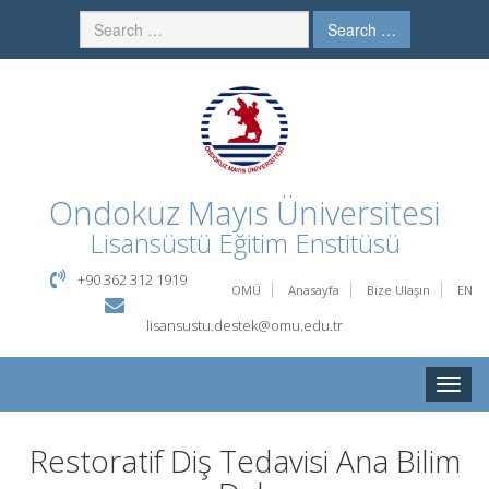
Search …
Ondokuz Mayıs Üniversitesi
Lisansüstü Eğitim Enstitüsü
+90 362 312 1919
OMÜ
Anasayfa
Bize Ulaşın
EN
lisansustu.destek@omu.edu.tr
Toggle
naviga
Restoratif Diş Tedavisi Ana Bilim