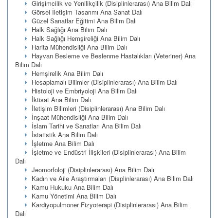
Girişimcilik ve Yenilikçilik (Disiplinlerarası) Ana Bilim Dalı
Görsel İletişim Tasarımı Ana Sanat Dalı
Güzel Sanatlar Eğitimi Ana Bilim Dalı
Halk Sağlığı Ana Bilim Dalı
Halk Sağlığı Hemşireliği Ana Bilim Dalı
Harita Mühendisliği Ana Bilim Dalı
Hayvan Besleme ve Beslenme Hastalıkları (Veteriner) Ana
Bilim Dalı
Hemşirelik Ana Bilim Dalı
Hesaplamalı Bilimler (Disiplinlerarası) Ana Bilim Dalı
Histoloji ve Embriyoloji Ana Bilim Dalı
İktisat Ana Bilim Dalı
İletişim Bilimleri (Disiplinlerarası) Ana Bilim Dalı
İnşaat Mühendisliği Ana Bilim Dalı
İslam Tarihi ve Sanatları Ana Bilim Dalı
İstatistik Ana Bilim Dalı
İşletme Ana Bilim Dalı
İşletme ve Endüstri İlişkileri (Disiplinlerarası) Ana Bilim
Dalı
Jeomorfoloji (Disiplinlerarası) Ana Bilim Dalı
Kadın ve Aile Araştırmaları (Displinlerarası) Ana Bilim Dalı
Kamu Hukuku Ana Bilim Dalı
Kamu Yönetimi Ana Bilim Dalı
Kardiyopulmoner Fizyoterapi (Disiplinlerarası) Ana Bilim
Dalı