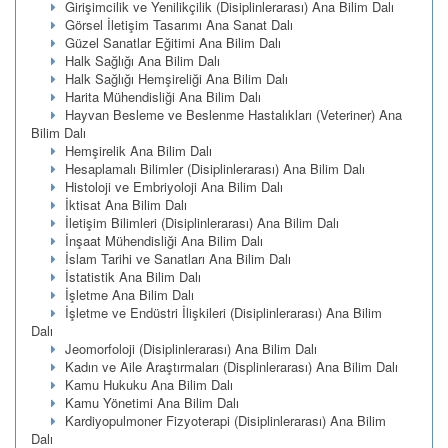
Girişimcilik ve Yenilikçilik (Disiplinlerarası) Ana Bilim Dalı
Görsel İletişim Tasarımı Ana Sanat Dalı
Güzel Sanatlar Eğitimi Ana Bilim Dalı
Halk Sağlığı Ana Bilim Dalı
Halk Sağlığı Hemşireliği Ana Bilim Dalı
Harita Mühendisliği Ana Bilim Dalı
Hayvan Besleme ve Beslenme Hastalıkları (Veteriner) Ana
Bilim Dalı
Hemşirelik Ana Bilim Dalı
Hesaplamalı Bilimler (Disiplinlerarası) Ana Bilim Dalı
Histoloji ve Embriyoloji Ana Bilim Dalı
İktisat Ana Bilim Dalı
İletişim Bilimleri (Disiplinlerarası) Ana Bilim Dalı
İnşaat Mühendisliği Ana Bilim Dalı
İslam Tarihi ve Sanatları Ana Bilim Dalı
İstatistik Ana Bilim Dalı
İşletme Ana Bilim Dalı
İşletme ve Endüstri İlişkileri (Disiplinlerarası) Ana Bilim
Dalı
Jeomorfoloji (Disiplinlerarası) Ana Bilim Dalı
Kadın ve Aile Araştırmaları (Displinlerarası) Ana Bilim Dalı
Kamu Hukuku Ana Bilim Dalı
Kamu Yönetimi Ana Bilim Dalı
Kardiyopulmoner Fizyoterapi (Disiplinlerarası) Ana Bilim
Dalı