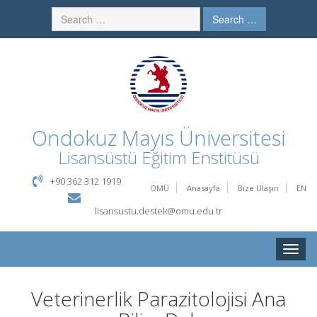
Search …
Ondokuz Mayıs Üniversitesi
Lisansüstü Eğitim Enstitüsü
+90 362 312 1919
OMÜ
Anasayfa
Bize Ulaşın
EN
lisansustu.destek@omu.edu.tr
Toggle
naviga
Veterinerlik Parazitolojisi Ana