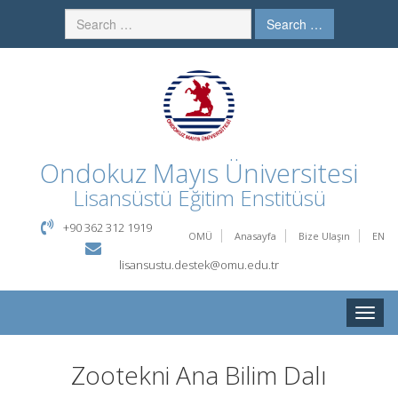
Search …
Ondokuz Mayıs Üniversitesi
Lisansüstü Eğitim Enstitüsü
+90 362 312 1919
OMÜ
Anasayfa
Bize Ulaşın
EN
lisansustu.destek@omu.edu.tr
Toggle
naviga
Zootekni Ana Bilim Dalı