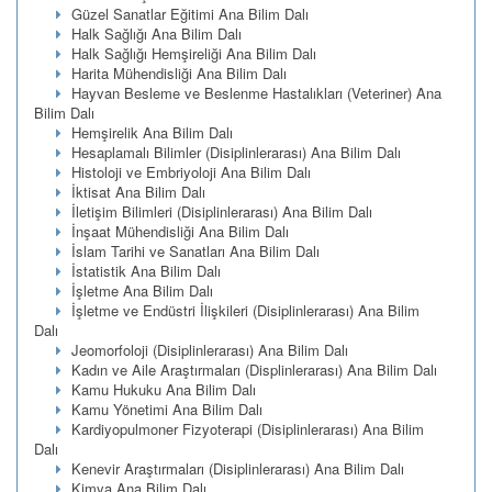
Güzel Sanatlar Eğitimi Ana Bilim Dalı
Halk Sağlığı Ana Bilim Dalı
Halk Sağlığı Hemşireliği Ana Bilim Dalı
Harita Mühendisliği Ana Bilim Dalı
Hayvan Besleme ve Beslenme Hastalıkları (Veteriner) Ana
Bilim Dalı
Hemşirelik Ana Bilim Dalı
Hesaplamalı Bilimler (Disiplinlerarası) Ana Bilim Dalı
Histoloji ve Embriyoloji Ana Bilim Dalı
İktisat Ana Bilim Dalı
İletişim Bilimleri (Disiplinlerarası) Ana Bilim Dalı
İnşaat Mühendisliği Ana Bilim Dalı
İslam Tarihi ve Sanatları Ana Bilim Dalı
İstatistik Ana Bilim Dalı
İşletme Ana Bilim Dalı
İşletme ve Endüstri İlişkileri (Disiplinlerarası) Ana Bilim
Dalı
Jeomorfoloji (Disiplinlerarası) Ana Bilim Dalı
Kadın ve Aile Araştırmaları (Displinlerarası) Ana Bilim Dalı
Kamu Hukuku Ana Bilim Dalı
Kamu Yönetimi Ana Bilim Dalı
Kardiyopulmoner Fizyoterapi (Disiplinlerarası) Ana Bilim
Dalı
Kenevir Araştırmaları (Disiplinlerarası) Ana Bilim Dalı
Kimya Ana Bilim Dalı