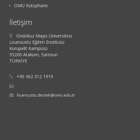
OMÜ Kütüphane
İletişim
Ondokuz Mayıs Üniversitesi
Lisansüstü Eğitim Enstitüsü
Kurupelit Kampüsü
55200 Atakum, Samsun
TÜRKİYE
+90 362 312 1919
lisansustu.destek@omu.edu.tr