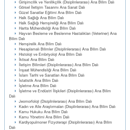
Girişimcilik ve Yenilikçilik (Disiplinlerarası) Ana Bilim Dalı
Görsel İletişim Tasarımı Ana Sanat Dalı
Güzel Sanatlar Eğitimi Ana Bilim Dalı
Halk Sağlığı Ana Bilim Dalı
Halk Sağlığı Hemşireliği Ana Bilim Dalı
Harita Mühendisliği Ana Bilim Dalı
Hayvan Besleme ve Beslenme Hastalıkları (Veteriner) Ana
Bilim Dalı
Hemşirelik Ana Bilim Dalı
Hesaplamalı Bilimler (Disiplinlerarası) Ana Bilim Dalı
Histoloji ve Embriyoloji Ana Bilim Dalı
İktisat Ana Bilim Dalı
İletişim Bilimleri (Disiplinlerarası) Ana Bilim Dalı
İnşaat Mühendisliği Ana Bilim Dalı
İslam Tarihi ve Sanatları Ana Bilim Dalı
İstatistik Ana Bilim Dalı
İşletme Ana Bilim Dalı
İşletme ve Endüstri İlişkileri (Disiplinlerarası) Ana Bilim
Dalı
Jeomorfoloji (Disiplinlerarası) Ana Bilim Dalı
Kadın ve Aile Araştırmaları (Displinlerarası) Ana Bilim Dalı
Kamu Hukuku Ana Bilim Dalı
Kamu Yönetimi Ana Bilim Dalı
Kardiyopulmoner Fizyoterapi (Disiplinlerarası) Ana Bilim
Dalı