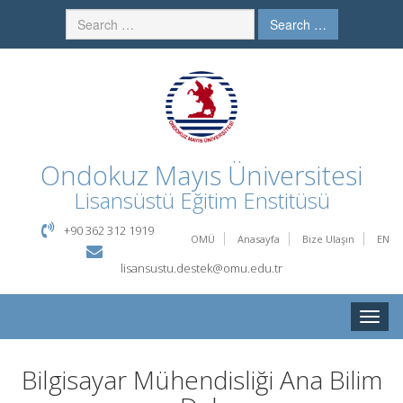
Search …
Ondokuz Mayıs Üniversitesi
Lisansüstü Eğitim Enstitüsü
+90 362 312 1919
OMÜ
Anasayfa
Bize Ulaşın
EN
lisansustu.destek@omu.edu.tr
Toggle
naviga
Bilgisayar Mühendisliği Ana Bilim