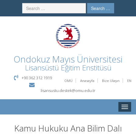
Search …
Ondokuz Mayıs Üniversitesi
Lisansüstü Eğitim Enstitüsü
+90 362 312 1919
OMÜ
Anasayfa
Bize Ulaşın
EN
lisansustu.destek@omu.edu.tr
Toggle
naviga
Kamu Hukuku Ana Bilim Dalı