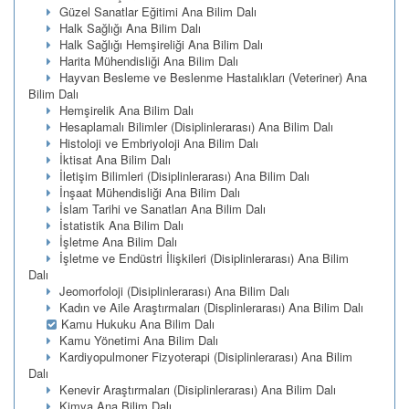
Güzel Sanatlar Eğitimi Ana Bilim Dalı
Halk Sağlığı Ana Bilim Dalı
Halk Sağlığı Hemşireliği Ana Bilim Dalı
Harita Mühendisliği Ana Bilim Dalı
Hayvan Besleme ve Beslenme Hastalıkları (Veteriner) Ana
Bilim Dalı
Hemşirelik Ana Bilim Dalı
Hesaplamalı Bilimler (Disiplinlerarası) Ana Bilim Dalı
Histoloji ve Embriyoloji Ana Bilim Dalı
İktisat Ana Bilim Dalı
İletişim Bilimleri (Disiplinlerarası) Ana Bilim Dalı
İnşaat Mühendisliği Ana Bilim Dalı
İslam Tarihi ve Sanatları Ana Bilim Dalı
İstatistik Ana Bilim Dalı
İşletme Ana Bilim Dalı
İşletme ve Endüstri İlişkileri (Disiplinlerarası) Ana Bilim
Dalı
Jeomorfoloji (Disiplinlerarası) Ana Bilim Dalı
Kadın ve Aile Araştırmaları (Displinlerarası) Ana Bilim Dalı
Kamu Hukuku Ana Bilim Dalı
Kamu Yönetimi Ana Bilim Dalı
Kardiyopulmoner Fizyoterapi (Disiplinlerarası) Ana Bilim
Dalı
Kenevir Araştırmaları (Disiplinlerarası) Ana Bilim Dalı
Kimya Ana Bilim Dalı