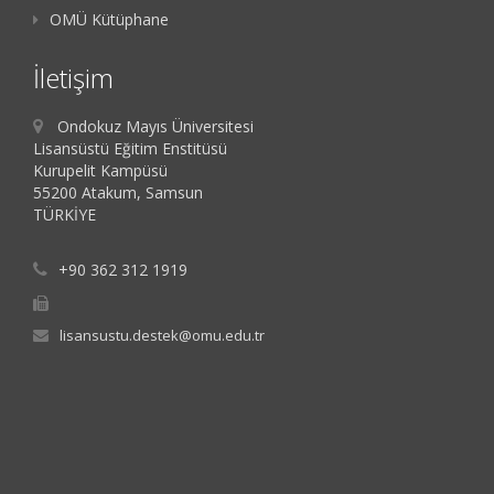
OMÜ Kütüphane
İletişim
Ondokuz Mayıs Üniversitesi
Lisansüstü Eğitim Enstitüsü
Kurupelit Kampüsü
55200 Atakum, Samsun
TÜRKİYE
+90 362 312 1919
lisansustu.destek@omu.edu.tr