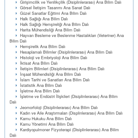
Girişimcilik ve Yenilikçilik (Disiplinlerarası) Ana Bilim Dalı
Görsel İletişim Tasarımı Ana Sanat Dalı
Güzel Sanatlar Eğitimi Ana Bilim Dalı
Halk Sağlığı Ana Bilim Dalı
Halk Sağlığı Hemşireliği Ana Bilim Dalı
Harita Mühendisliği Ana Bilim Dalı
Hayvan Besleme ve Beslenme Hastalıkları (Veteriner) Ana
Bilim Dalı
Hemşirelik Ana Bilim Dalı
Hesaplamalı Bilimler (Disiplinlerarası) Ana Bilim Dalı
Histoloji ve Embriyoloji Ana Bilim Dalı
İktisat Ana Bilim Dalı
İletişim Bilimleri (Disiplinlerarası) Ana Bilim Dalı
İnşaat Mühendisliği Ana Bilim Dalı
İslam Tarihi ve Sanatları Ana Bilim Dalı
İstatistik Ana Bilim Dalı
İşletme Ana Bilim Dalı
İşletme ve Endüstri İlişkileri (Disiplinlerarası) Ana Bilim
Dalı
Jeomorfoloji (Disiplinlerarası) Ana Bilim Dalı
Kadın ve Aile Araştırmaları (Displinlerarası) Ana Bilim Dalı
Kamu Hukuku Ana Bilim Dalı
Kamu Yönetimi Ana Bilim Dalı
Kardiyopulmoner Fizyoterapi (Disiplinlerarası) Ana Bilim
Dalı