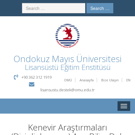
Search …
Ondokuz Mayıs Üniversitesi
Lisansüstü Eğitim Enstitüsü
+90 362 312 1919
OMÜ
Anasayfa
Bize Ulaşın
EN
lisansustu.destek@omu.edu.tr
Toggle
naviga
Kenevir Araştırmaları