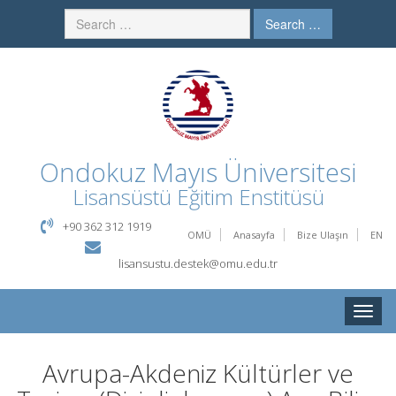
Search …
Ondokuz Mayıs Üniversitesi
Lisansüstü Eğitim Enstitüsü
+90 362 312 1919
OMÜ
Anasayfa
Bize Ulaşın
EN
lisansustu.destek@omu.edu.tr
Toggle
naviga
Avrupa-Akdeniz Kültürler ve