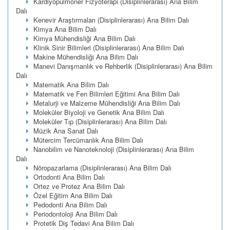
Kardiyopulmoner Fizyoterapi (Disiplinlerarası) Ana Bilim
Dalı
Kenevir Araştırmaları (Disiplinlerarası) Ana Bilim Dalı
Kimya Ana Bilim Dalı
Kimya Mühendisliği Ana Bilim Dalı
Klinik Sinir Bilimleri (Disiplinlerarası) Ana Bilim Dalı
Makine Mühendisliği Ana Bilim Dalı
Manevi Danışmanlık ve Rehberlik (Disiplinlerarası) Ana Bilim
Dalı
Matematik Ana Bilim Dalı
Matematik ve Fen Bilimleri Eğitimi Ana Bilim Dalı
Metalurji ve Malzeme Mühendisliği Ana Bilim Dalı
Moleküler Biyoloji ve Genetik Ana Bilim Dalı
Moleküler Tıp (Disiplinlerarası) Ana Bilim Dalı
Müzik Ana Sanat Dalı
Mütercim Tercümanlık Ana Bilim Dalı
Nanobilim ve Nanoteknoloji (Disiplinlerarası) Ana Bilim
Dalı
Nöropazarlama (Disiplinlerarası) Ana Bilim Dalı
Ortodonti Ana Bilim Dalı
Ortez ve Protez Ana Bilim Dalı
Özel Eğitim Ana Bilim Dalı
Pedodonti Ana Bilim Dalı
Periodontoloji Ana Bilim Dalı
Protetik Diş Tedavi Ana Bilim Dalı