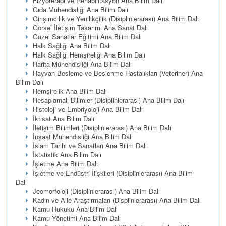
Fizyoterapi ve Rehabilitasyon Ana Bilim Dalı
Gıda Mühendisliği Ana Bilim Dalı
Girişimcilik ve Yenilikçilik (Disiplinlerarası) Ana Bilim Dalı
Görsel İletişim Tasarımı Ana Sanat Dalı
Güzel Sanatlar Eğitimi Ana Bilim Dalı
Halk Sağlığı Ana Bilim Dalı
Halk Sağlığı Hemşireliği Ana Bilim Dalı
Harita Mühendisliği Ana Bilim Dalı
Hayvan Besleme ve Beslenme Hastalıkları (Veteriner) Ana
Bilim Dalı
Hemşirelik Ana Bilim Dalı
Hesaplamalı Bilimler (Disiplinlerarası) Ana Bilim Dalı
Histoloji ve Embriyoloji Ana Bilim Dalı
İktisat Ana Bilim Dalı
İletişim Bilimleri (Disiplinlerarası) Ana Bilim Dalı
İnşaat Mühendisliği Ana Bilim Dalı
İslam Tarihi ve Sanatları Ana Bilim Dalı
İstatistik Ana Bilim Dalı
İşletme Ana Bilim Dalı
İşletme ve Endüstri İlişkileri (Disiplinlerarası) Ana Bilim
Dalı
Jeomorfoloji (Disiplinlerarası) Ana Bilim Dalı
Kadın ve Aile Araştırmaları (Displinlerarası) Ana Bilim Dalı
Kamu Hukuku Ana Bilim Dalı
Kamu Yönetimi Ana Bilim Dalı