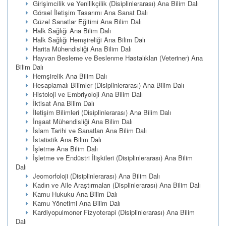
Girişimcilik ve Yenilikçilik (Disiplinlerarası) Ana Bilim Dalı
Görsel İletişim Tasarımı Ana Sanat Dalı
Güzel Sanatlar Eğitimi Ana Bilim Dalı
Halk Sağlığı Ana Bilim Dalı
Halk Sağlığı Hemşireliği Ana Bilim Dalı
Harita Mühendisliği Ana Bilim Dalı
Hayvan Besleme ve Beslenme Hastalıkları (Veteriner) Ana
Bilim Dalı
Hemşirelik Ana Bilim Dalı
Hesaplamalı Bilimler (Disiplinlerarası) Ana Bilim Dalı
Histoloji ve Embriyoloji Ana Bilim Dalı
İktisat Ana Bilim Dalı
İletişim Bilimleri (Disiplinlerarası) Ana Bilim Dalı
İnşaat Mühendisliği Ana Bilim Dalı
İslam Tarihi ve Sanatları Ana Bilim Dalı
İstatistik Ana Bilim Dalı
İşletme Ana Bilim Dalı
İşletme ve Endüstri İlişkileri (Disiplinlerarası) Ana Bilim
Dalı
Jeomorfoloji (Disiplinlerarası) Ana Bilim Dalı
Kadın ve Aile Araştırmaları (Displinlerarası) Ana Bilim Dalı
Kamu Hukuku Ana Bilim Dalı
Kamu Yönetimi Ana Bilim Dalı
Kardiyopulmoner Fizyoterapi (Disiplinlerarası) Ana Bilim
Dalı