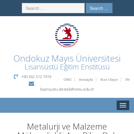
Search …
Ondokuz Mayıs Üniversitesi
Lisansüstü Eğitim Enstitüsü
+90 362 312 1919
OMÜ
Anasayfa
Bize Ulaşın
EN
lisansustu.destek@omu.edu.tr
Toggle
naviga
Metalurji ve Malzeme