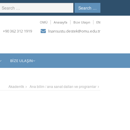
Search …
OMÜ
Anasayfa
Bize Ulaşın
EN
+90 362 312 1919
lisansustu.destek@omu.edu.tr
BİZE ULAŞIN
Akademi̇k
Ana bilim / ana sanat dalları ve programlar