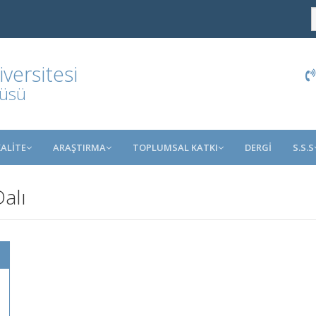
ersitesi
tüsü
KALİTE
ARAŞTIRMA
TOPLUMSAL KATKI
DERGİ
S.S.S
alı