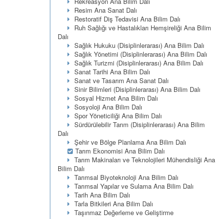
Rekreasyon Ana Bilim Dalı
Resim Ana Sanat Dalı
Restoratif Diş Tedavisi Ana Bilim Dalı
Ruh Sağlığı ve Hastalıkları Hemşireliği Ana Bilim
Dalı
Sağlık Hukuku (Disiplinlerarası) Ana Bilim Dalı
Sağlık Yönetimi (Disiplinlerarası) Ana Bilim Dalı
Sağlık Turizmi (Disiplinlerarası) Ana Bilim Dalı
Sanat Tarihi Ana Bilim Dalı
Sanat ve Tasarım Ana Sanat Dalı
Sinir Bilimleri (Disiplinlerarası) Ana Bilim Dalı
Sosyal Hizmet Ana Bilim Dalı
Sosyoloji Ana Bilim Dalı
Spor Yöneticiliği Ana Bilim Dalı
Sürdürülebilir Tarım (Disiplinlerarası) Ana Bilim
Dalı
Şehir ve Bölge Planlama Ana Bilim Dalı
Tarım Ekonomisi Ana Bilim Dalı
Tarım Makinaları ve Teknolojileri Mühendisliği Ana
Bilim Dalı
Tarımsal Biyoteknoloji Ana Bilim Dalı
Tarımsal Yapılar ve Sulama Ana Bilim Dalı
Tarih Ana Bilim Dalı
Tarla Bitkileri Ana Bilim Dalı
Taşınmaz Değerleme ve Geliştirme