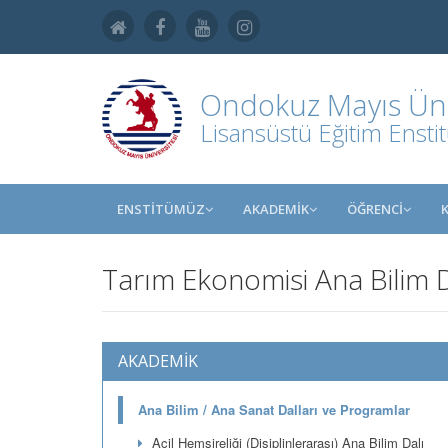
Ondokuz Mayıs Üniv
Lisansüstü Eğitim Ensti
ENSTİTÜMÜZ
AKADEMİK
ÖĞRENCİ
Tarım Ekonomisi Ana Bilim D
AKADEMİK
Ana Bilim / Ana Sanat Dalları ve Programlar
Acil Hemşireliği (Disiplinlerarası) Ana Bilim Dalı