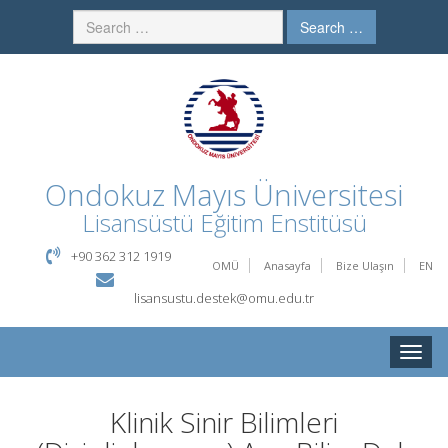
Search …
Ondokuz Mayıs Üniversitesi
Lisansüstü Eğitim Enstitüsü
+90 362 312 1919
OMÜ
Anasayfa
Bize Ulaşın
EN
lisansustu.destek@omu.edu.tr
Toggle
naviga
Klinik Sinir Bilimleri