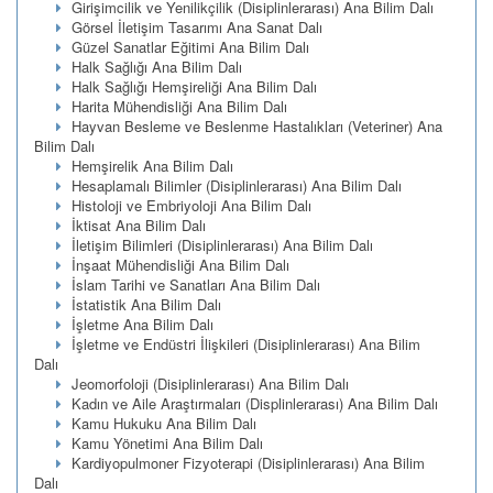
Girişimcilik ve Yenilikçilik (Disiplinlerarası) Ana Bilim Dalı
Görsel İletişim Tasarımı Ana Sanat Dalı
Güzel Sanatlar Eğitimi Ana Bilim Dalı
Halk Sağlığı Ana Bilim Dalı
Halk Sağlığı Hemşireliği Ana Bilim Dalı
Harita Mühendisliği Ana Bilim Dalı
Hayvan Besleme ve Beslenme Hastalıkları (Veteriner) Ana
Bilim Dalı
Hemşirelik Ana Bilim Dalı
Hesaplamalı Bilimler (Disiplinlerarası) Ana Bilim Dalı
Histoloji ve Embriyoloji Ana Bilim Dalı
İktisat Ana Bilim Dalı
İletişim Bilimleri (Disiplinlerarası) Ana Bilim Dalı
İnşaat Mühendisliği Ana Bilim Dalı
İslam Tarihi ve Sanatları Ana Bilim Dalı
İstatistik Ana Bilim Dalı
İşletme Ana Bilim Dalı
İşletme ve Endüstri İlişkileri (Disiplinlerarası) Ana Bilim
Dalı
Jeomorfoloji (Disiplinlerarası) Ana Bilim Dalı
Kadın ve Aile Araştırmaları (Displinlerarası) Ana Bilim Dalı
Kamu Hukuku Ana Bilim Dalı
Kamu Yönetimi Ana Bilim Dalı
Kardiyopulmoner Fizyoterapi (Disiplinlerarası) Ana Bilim
Dalı