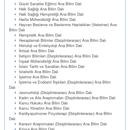
Güzel Sanatlar Eğitimi Ana Bilim Dalı
Halk Sağlığı Ana Bilim Dalı
Halk Sağlığı Hemşireliği Ana Bilim Dalı
Harita Mühendisliği Ana Bilim Dalı
Hayvan Besleme ve Beslenme Hastalıkları (Veteriner) Ana
Bilim Dalı
Hemşirelik Ana Bilim Dalı
Hesaplamalı Bilimler (Disiplinlerarası) Ana Bilim Dalı
Histoloji ve Embriyoloji Ana Bilim Dalı
İktisat Ana Bilim Dalı
İletişim Bilimleri (Disiplinlerarası) Ana Bilim Dalı
İnşaat Mühendisliği Ana Bilim Dalı
İslam Tarihi ve Sanatları Ana Bilim Dalı
İstatistik Ana Bilim Dalı
İşletme Ana Bilim Dalı
İşletme ve Endüstri İlişkileri (Disiplinlerarası) Ana Bilim
Dalı
Jeomorfoloji (Disiplinlerarası) Ana Bilim Dalı
Kadın ve Aile Araştırmaları (Displinlerarası) Ana Bilim Dalı
Kamu Hukuku Ana Bilim Dalı
Kamu Yönetimi Ana Bilim Dalı
Kardiyopulmoner Fizyoterapi (Disiplinlerarası) Ana Bilim
Dalı
Kenevir Araştırmaları (Disiplinlerarası) Ana Bilim Dalı
Kimya Ana Bilim Dalı