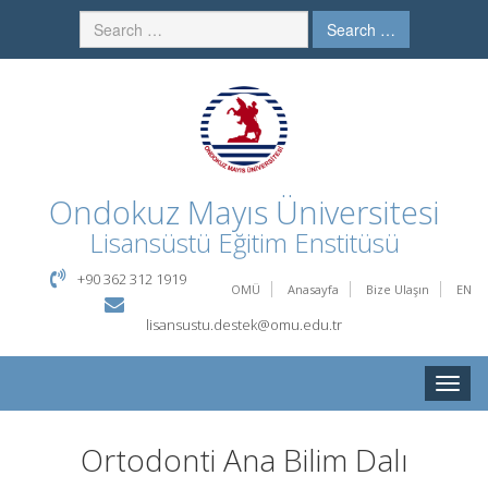
Search …
Ondokuz Mayıs Üniversitesi
Lisansüstü Eğitim Enstitüsü
+90 362 312 1919
OMÜ
Anasayfa
Bize Ulaşın
EN
lisansustu.destek@omu.edu.tr
Toggle
naviga
Ortodonti Ana Bilim Dalı