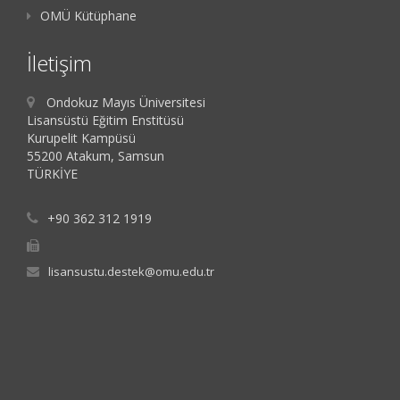
OMÜ Kütüphane
İletişim
Ondokuz Mayıs Üniversitesi
Lisansüstü Eğitim Enstitüsü
Kurupelit Kampüsü
55200 Atakum, Samsun
TÜRKİYE
+90 362 312 1919
lisansustu.destek@omu.edu.tr